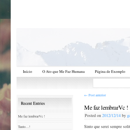
Início
O Ato que Me Faz Humana
Página de Exemplo
←
Post anterior
Recent Entries
Me faz lembrarVc !
Posted on
2012/12/14
by
g
Me faz lembrarVc !
Sinto que serei sempre soli
Tanto…!